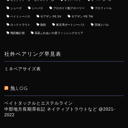
シューズ
シーバス
プロガイド船グローリー
プロフィール
ベイトシーバス
モアザン PE SV
モアザン PE TW
ロックトラウト
散財
東京湾ボートシーバス
茨城メバル
飛距離計測
高萩ふれあいの里フィッシングエリア
社外ベアリング早見表
ミネベアサイズ表
魚LOG
ベイトタックルとエステルライン
中部地方長期滞在記 ネイティブトラウトなど @2021-
2022