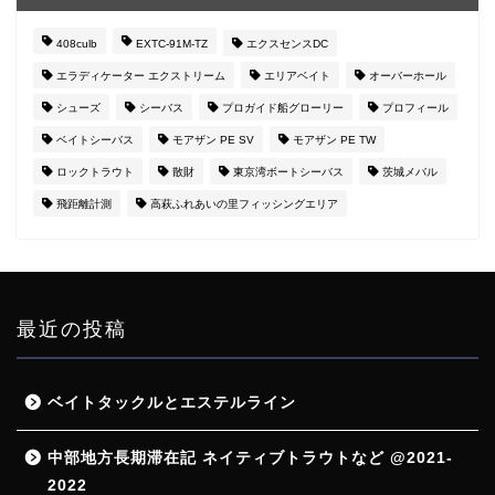
408culb
EXTC-91M-TZ
エクスセンスDC
エラディケーター エクストリーム
エリアベイト
オーバーホール
シューズ
シーバス
プロガイド船グローリー
プロフィール
ベイトシーバス
モアザン PE SV
モアザン PE TW
ロックトラウト
散財
東京湾ボートシーバス
茨城メバル
飛距離計測
高萩ふれあいの里フィッシングエリア
最近の投稿
ベイトタックルとエステルライン
中部地方長期滞在記 ネイティブトラウトなど @2021-
2022