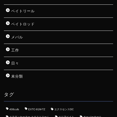
ベイトリール
ベイトロッド
メバル
工作
日々
未分類
タグ
408culb
EXTC-91M-TZ
エクスセンスDC
エラディケーター エクストリーム
エリアベイト
オーバーホール